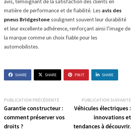
avis, témoignant de la satisfaction des clients en
matière de performance et de fiabilité. Les
avis des
pneus Bridgestone
soulignent souvent leur durabilité
et leur excellente adhérence, renforçant ainsi l’image de
la marque comme un choix fiable pour les
automobilistes.
SHARE
SHARE
PIN IT
SHARE
Navigation
Publication
P
PUBLICATION PRÉCÉDENTE
PUBLICATION SUIVANTE
précédente :
s
Garantie constructeur :
Véhicules électriques :
de
comment préserver vos
innovations et
l’article
droits ?
tendances à découvrir.