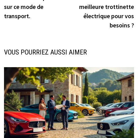
de
sur ce mode de
meilleure trottinette
l’article
transport.
électrique pour vos
besoins ?
VOUS POURRIEZ AUSSI AIMER