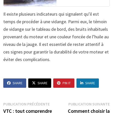
Il existe plusieurs indicateurs qui signalent qu’il est
temps de procéder à une vidange. Parmi eux, le témoin
de vidange sur le tableau de bord, des bruits inhabituels
provenant du moteur et une couleur foncée de l’huile au
niveau de la jauge. Il est essentiel de rester attentif à
ces signes pour garantir la durabilité de votre moteur et
éviter des complications.
SHARE
SHARE
PIN IT
SHARE
Navigation
Publication
P
PUBLICATION PRÉCÉDENTE
PUBLICATION SUIVANTE
précédente :
s
VTC : tout comprendre
Comment choisir la