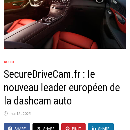
AUTO
SecureDriveCam.fr : le
nouveau leader européen de
la dashcam auto
mai 15, 2025
SHARE
SHARE
PIN IT
SHARE