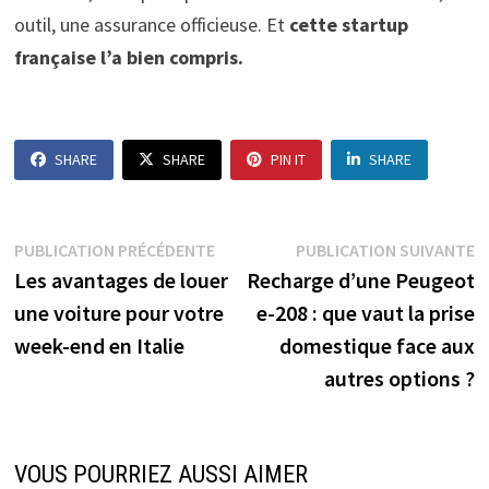
outil, une assurance officieuse. Et
cette startup
française l’a bien compris.
SHARE
SHARE
PIN IT
SHARE
Navigation
Publication
P
PUBLICATION PRÉCÉDENTE
PUBLICATION SUIVANTE
précédente :
s
Les avantages de louer
Recharge d’une Peugeot
de
une voiture pour votre
e-208 : que vaut la prise
l’article
week-end en Italie
domestique face aux
autres options ?
VOUS POURRIEZ AUSSI AIMER