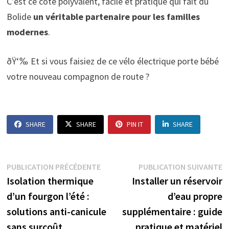
C’est ce côté polyvalent, facile et pratique qui fait du
Bolide
un véritable partenaire pour les familles
modernes
.
ðŸ‘‰ Et si vous faisiez de ce vélo électrique porte bébé
votre nouveau compagnon de route ?
SHARE
SHARE
PIN IT
SHARE
Navigation
Publication
P
PUBLICATION PRÉCÉDENTE
PUBLICATION SUIVANTE
précédente :
s
Isolation thermique
Installer un réservoir
de
d’un fourgon l’été :
d’eau propre
l’article
solutions anti-canicule
supplémentaire : guide
sans surcoût
pratique et matériel