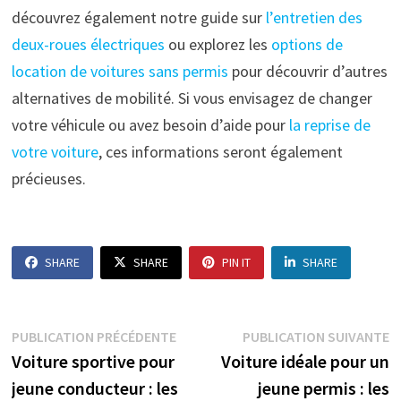
découvrez également notre guide sur
l’entretien des
deux-roues électriques
ou explorez les
options de
location de voitures sans permis
pour découvrir d’autres
alternatives de mobilité. Si vous envisagez de changer
votre véhicule ou avez besoin d’aide pour
la reprise de
votre voiture
, ces informations seront également
précieuses.
SHARE
SHARE
PIN IT
SHARE
Navigation
Publication
P
PUBLICATION PRÉCÉDENTE
PUBLICATION SUIVANTE
précédente :
s
Voiture sportive pour
Voiture idéale pour un
de
jeune conducteur : les
jeune permis : les