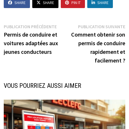
SHARE
SHARE
PIN IT
SHARE
Navigation
Publication
P
PUBLICATION PRÉCÉDENTE
PUBLICATION SUIVANTE
précédente :
s
Permis de conduire et
Comment obtenir son
de
voitures adaptées aux
permis de conduire
l’article
jeunes conducteurs
rapidement et
facilement ?
VOUS POURRIEZ AUSSI AIMER