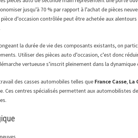
, les pièces auto de seconde main représentent une porte ouv
économiser jusqu’à 70 % par rapport à l’achat de pièces neuv
une pièce d’occasion contrôlée peut être achetée aux alentours
.
ongeant la durée de vie des composants existants, on partic
ments. Utiliser des pièces auto d’occasion, c’est donc rédui
émarche vertueuse s’inscrit pleinement dans la dynamique de
ravail des casses automobiles telles que
France Casse
,
La 
 Ces centres spécialisés permettent aux automobilistes de t
es.
gique
 neuves