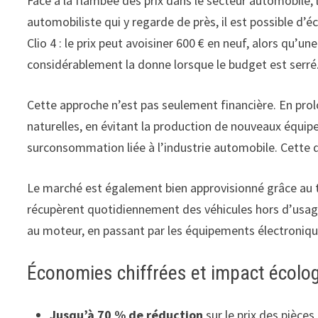
Face à la flambée des prix dans le secteur automobile
automobiliste qui y regarde de près, il est possible d’
Clio 4 : le prix peut avoisiner 600 € en neuf, alors qu’
considérablement la donne lorsque le budget est serré
Cette approche n’est pas seulement financière. En prol
naturelles, en évitant la production de nouveaux équipe
surconsommation liée à l’industrie automobile. Cette d
Le marché est également bien approvisionné grâce au t
récupèrent quotidiennement des véhicules hors d’usage.
au moteur, en passant par les équipements électroniqu
Économies chiffrées et impact écolo
Jusqu’à 70 % de réduction
sur le prix des pièces