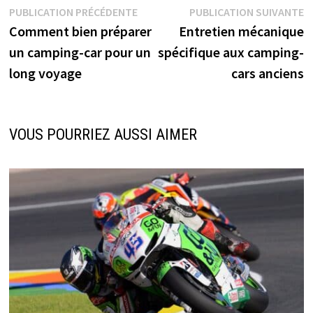
Navigation
Publication
P
PUBLICATION PRÉCÉDENTE
PUBLICATION SUIVANTE
précédente :
s
Comment bien préparer
Entretien mécanique
de
un camping-car pour un
spécifique aux camping-
l’article
long voyage
cars anciens
VOUS POURRIEZ AUSSI AIMER