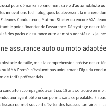
crucial pour démarrer sereinement sa vie d’automobiliste ou 
es innovations technologiques bouleversent la manière dont
 Jeunes Conducteurs, Matmut Starter ou encore AXA Jeunes
mitant le poids financier de l’assurance. Décryptage des crit
lisé des packs d’assurance auto et moto adaptés aux jeune
r une assurance auto ou moto adapté
bstacle de taille, mais la compréhension précise des critères
es ou MMA Prem’s n’évaluent pas uniquement l’âge du conduc
 de tarifs préférentiels.
la conduite accompagnée avant ses 18 ans se trouve en meill
cteur ayant obtenu son permis sans ce préalable. En parallè
fiscaux permet souvent d’éviter des hausses tarifaires injus