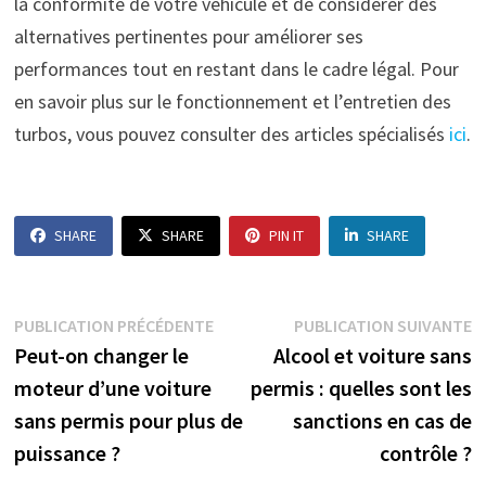
la conformité de votre véhicule et de considérer des
alternatives pertinentes pour améliorer ses
performances tout en restant dans le cadre légal. Pour
en savoir plus sur le fonctionnement et l’entretien des
turbos, vous pouvez consulter des articles spécialisés
ici
.
SHARE
SHARE
PIN IT
SHARE
Navigation
Publication
P
PUBLICATION PRÉCÉDENTE
PUBLICATION SUIVANTE
précédente :
s
Peut-on changer le
Alcool et voiture sans
de
moteur d’une voiture
permis : quelles sont les
l’article
sans permis pour plus de
sanctions en cas de
puissance ?
contrôle ?