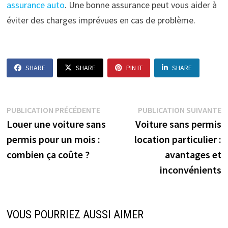
assurance auto
. Une bonne assurance peut vous aider à
éviter des charges imprévues en cas de problème.
SHARE
SHARE
PIN IT
SHARE
Navigation
Publication
P
PUBLICATION PRÉCÉDENTE
PUBLICATION SUIVANTE
précédente :
s
Louer une voiture sans
Voiture sans permis
de
permis pour un mois :
location particulier :
l’article
combien ça coûte ?
avantages et
inconvénients
VOUS POURRIEZ AUSSI AIMER