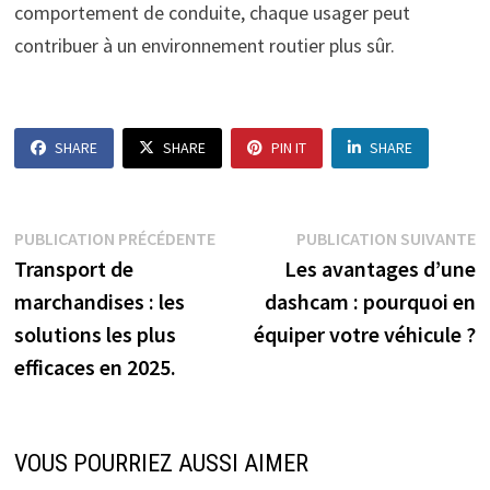
comportement de conduite, chaque usager peut
contribuer à un environnement routier plus sûr.
SHARE
SHARE
PIN IT
SHARE
Navigation
Publication
P
PUBLICATION PRÉCÉDENTE
PUBLICATION SUIVANTE
précédente :
s
Transport de
Les avantages d’une
de
marchandises : les
dashcam : pourquoi en
l’article
solutions les plus
équiper votre véhicule ?
efficaces en 2025.
VOUS POURRIEZ AUSSI AIMER