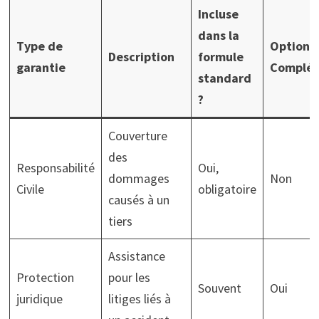
Incluse
dans la
Type de
Optionne
Description
formule
garantie
Complém
standard
?
Couverture
des
Responsabilité
Oui,
dommages
Non
Civile
obligatoire
causés à un
tiers
Assistance
Protection
pour les
Souvent
Oui
juridique
litiges liés à