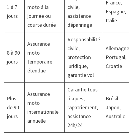
France,
1 à 7
moto à la
civile,
Espagne,
jours
journée ou
assistance
Italie
courte durée
dépannage
Responsabilité
Assurance
civile,
Allemagne,
8 à 90
moto
protection
Portugal,
jours
temporaire
juridique,
Croatie
étendue
garantie vol
Garantie tous
Assurance
Plus
risques,
Brésil,
moto
de 90
rapatriement,
Japon,
internationale
jours
assistance
Australie
annuelle
24h/24