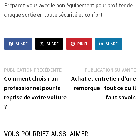
Préparez-vous avec le bon équipement pour profiter de
chaque sortie en toute sécurité et confort.
SHARE
SHARE
PIN IT
SHARE
Navigation
Publication
P
PUBLICATION PRÉCÉDENTE
PUBLICATION SUIVANTE
précédente :
s
Comment choisir un
Achat et entretien d’une
de
professionnel pour la
remorque : tout ce qu’il
l’article
reprise de votre voiture
faut savoir.
?
VOUS POURRIEZ AUSSI AIMER