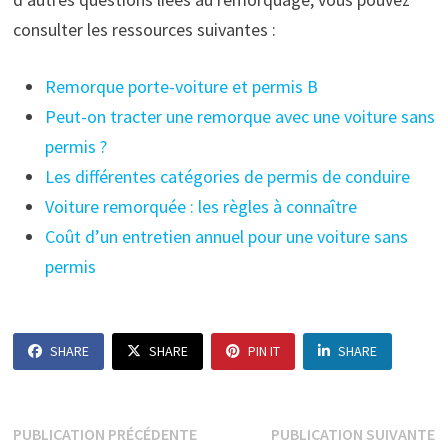
consulter les ressources suivantes :
Remorque porte-voiture et permis B
Peut-on tracter une remorque avec une voiture sans
permis ?
Les différentes catégories de permis de conduire
Voiture remorquée : les règles à connaître
Coût d’un entretien annuel pour une voiture sans
permis
SHARE
SHARE
PIN IT
SHARE
Navigation
Publication
P
PUBLICATION PRÉCÉDENTE
PUBLICATION SUIVANTE