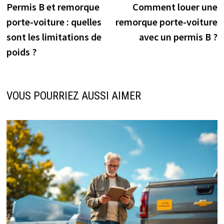
précédente :
s
Permis B et remorque
Comment louer une
de
porte-voiture : quelles
remorque porte-voiture
l’article
sont les limitations de
avec un permis B ?
poids ?
VOUS POURRIEZ AUSSI AIMER