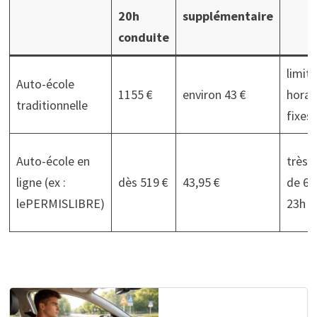
20h
supplémentaire
conduite
limit
Auto-école
1155 €
environ 43 €
horai
traditionnelle
fixes
Auto-école en
très l
ligne (ex :
dès 519 €
43,95 €
de 6h
lePERMISLIBRE)
23h