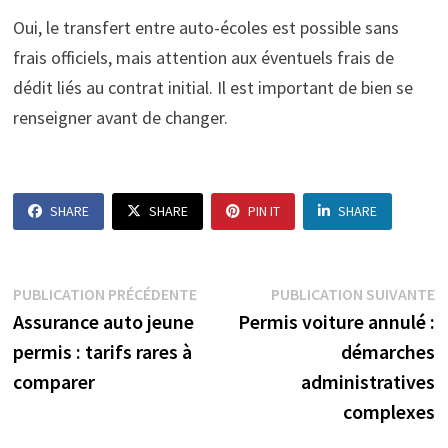
Oui, le transfert entre auto-écoles est possible sans
frais officiels, mais attention aux éventuels frais de
dédit liés au contrat initial. Il est important de bien se
renseigner avant de changer.
SHARE
SHARE
PIN IT
SHARE
Navigation
Publication
P
PUBLICATION PRÉCÉDENTE
PUBLICATION SUIVANTE
précédente :
s
Assurance auto jeune
Permis voiture annulé :
de
permis : tarifs rares à
démarches
l’article
comparer
administratives
complexes