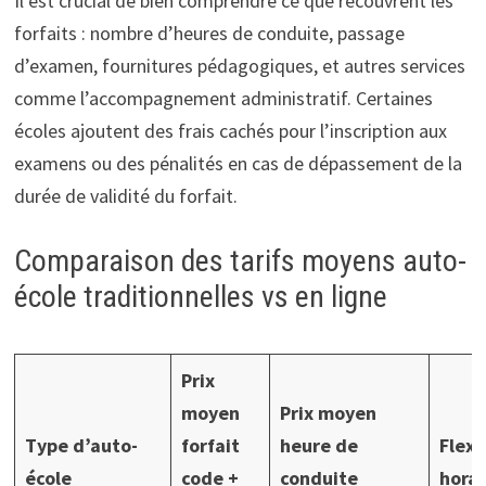
Il est crucial de bien comprendre ce que recouvrent les
forfaits : nombre d’heures de conduite, passage
d’examen, fournitures pédagogiques, et autres services
comme l’accompagnement administratif. Certaines
écoles ajoutent des frais cachés pour l’inscription aux
examens ou des pénalités en cas de dépassement de la
durée de validité du forfait.
Comparaison des tarifs moyens auto-
école traditionnelles vs en ligne
Prix
moyen
Prix moyen
Type d’auto-
forfait
heure de
Flexi
école
code +
conduite
horai