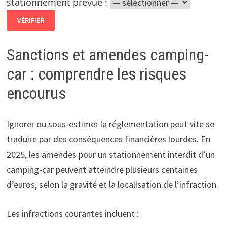
stationnement prévue :
VÉRIFIER
Panneaux et signalisations courantes
Sanctions et amendes camping-
car : comprendre les risques
Panneau parking avec pictogramme
encourus
camping-car :
zone autorisée et aménagée.
Panneau interdiction de stationner :
Ignorer ou sous-estimer la réglementation peut vite se
interdit à tous véhicules ou spécifiquement
traduire par des conséquences financières lourdes. En
aux camping-cars.
2025, les amendes pour un stationnement interdit d’un
Panneau limitation de durée :
durée
camping-car peuvent atteindre plusieurs centaines
maximale autorisée indiquée.
d’euros, selon la gravité et la localisation de l’infraction.
Panneau complémentaire :
précisions (ex :
pas de vidange, dépôt interdit).
Les infractions courantes incluent :