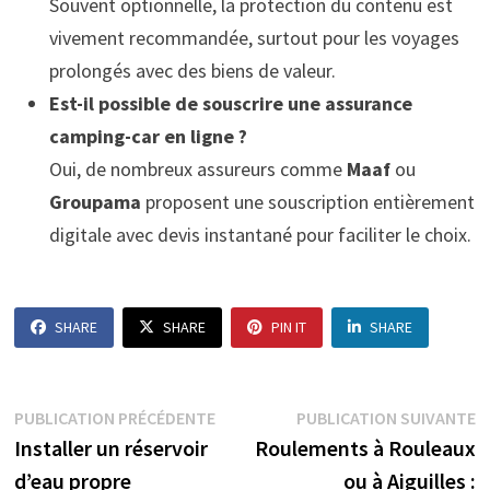
Souvent optionnelle, la protection du contenu est
vivement recommandée, surtout pour les voyages
prolongés avec des biens de valeur.
Est-il possible de souscrire une assurance
camping-car en ligne ?
Oui, de nombreux assureurs comme
Maaf
ou
Groupama
proposent une souscription entièrement
digitale avec devis instantané pour faciliter le choix.
SHARE
SHARE
PIN IT
SHARE
Navigation
Publication
P
PUBLICATION PRÉCÉDENTE
PUBLICATION SUIVANTE
précédente :
s
Installer un réservoir
Roulements à Rouleaux
de
d’eau propre
ou à Aiguilles :