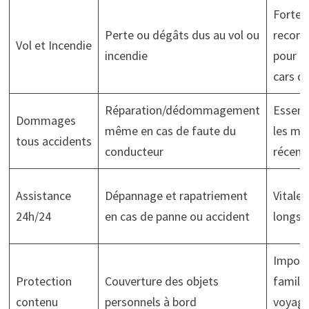
Forte
Perte ou dégâts dus au vol ou
recom
Vol et Incendie
incendie
pour c
cars de
Réparation/dédommagement
Essenti
Dommages
même en cas de faute du
les mo
tous accidents
conducteur
récent
Assistance
Dépannage et rapatriement
Vitale
24h/24
en cas de panne ou accident
longs
Import
Protection
Couverture des objets
famille
contenu
personnels à bord
voyage