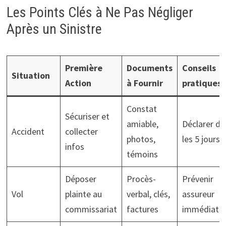
Les Points Clés à Ne Pas Négliger
Après un Sinistre
Première
Documents
Conseils
Situation
Action
à Fournir
pratiques
Constat
Sécuriser et
amiable,
Déclarer da
Accident
collecter
photos,
les 5 jours
infos
témoins
Déposer
Procès-
Prévenir
Vol
plainte au
verbal, clés,
assureur
commissariat
factures
immédiate