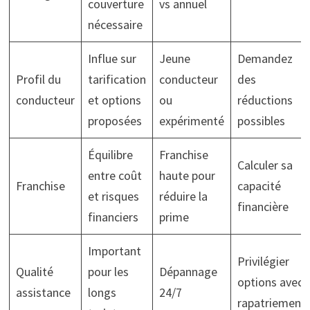
couverture
vs annuel
nécessaire
Influe sur
Jeune
Demandez
Profil du
tarification
conducteur
des
conducteur
et options
ou
réductions
proposées
expérimenté
possibles
Équilibre
Franchise
Calculer sa
entre coût
haute pour
Franchise
capacité
et risques
réduire la
financière
financiers
prime
Important
Privilégier
Qualité
pour les
Dépannage
options avec
assistance
longs
24/7
rapatriement