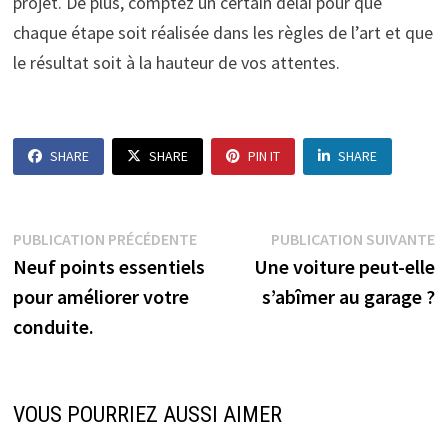
projet. De plus, comptez un certain délai pour que
chaque étape soit réalisée dans les règles de l’art et que
le résultat soit à la hauteur de vos attentes.
SHARE
SHARE
PIN IT
SHARE
Navigation
Publication
P
PUBLICATION PRÉCÉDENTE
PUBLICATION SUIVANTE
précédente :
s
Neuf points essentiels
Une voiture peut-elle
de
pour améliorer votre
s’abîmer au garage ?
l’article
conduite.
VOUS POURRIEZ AUSSI AIMER